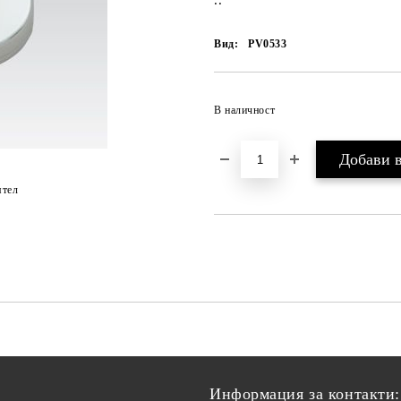
..
Вид:
PV0533
В наличност
ятел
Информация за контакти: