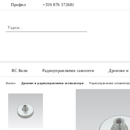
Профил
+359 876 372681
RC Коли
Радиоуправляеми самолети
Дронове и
Начало
Дронове и радиоуправляеми хеликоптери
Радиоуправляеми хеликоптери