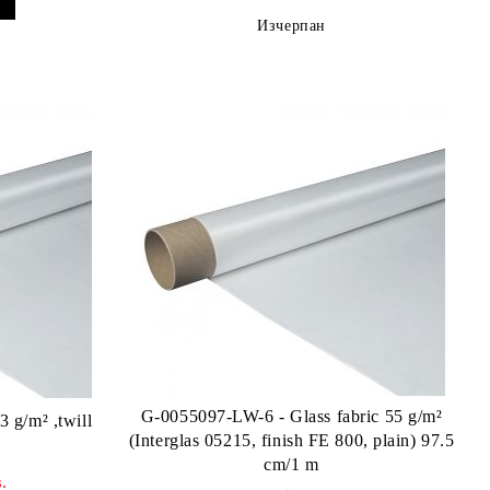
Изчерпан
G-0055097-LW-6 - Glass fabric 55 g/m²
 g/m² ,twill
(Interglas 05215, finish FE 800, plain) 97.5
cm/1 m
.