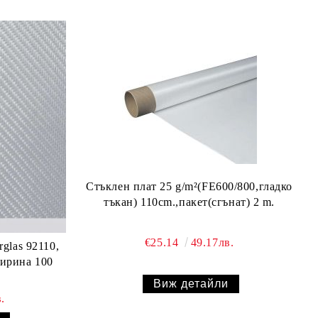
Стъклен плат 25 g/m²(FE600/800,гладко
тъкан) 110cm.,пакет(сгънат) 2 m.
€25.14
49.17лв.
rglas 92110,
ширина 100
Виж детайли
.