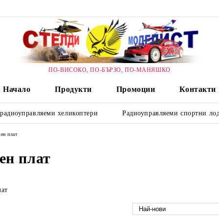
ПО-ВИСОКО, ПО-БЪРЗО, ПО-МАНЯШКО
Начало
Продукти
Промоции
Контакти
 радиоуправляеми хеликоптери
Радиоуправляеми спортни лод
ен плат
ен плат
лат