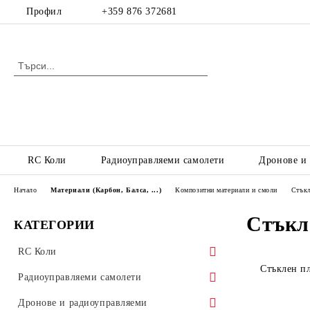
Профил
+359 876 372681
RC Коли
Радиоуправляеми самолети
Дронове и
Начало
Материали (Карбон, Балса, ...)
Композитни материали и смоли
Стъкл
Стъкл
КАТЕГОРИИ
RC Коли
Стъклен п
RC коли с електродвигател, пистови,
Радиоуправляеми самолети
офроуд, катерачи
Радиоуправляеми самолети с
Дронове и радиоуправляеми