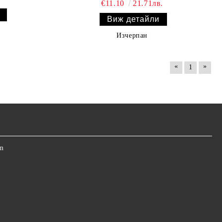
€11.10
21.71лв.
Виж детайли
Изчерпан
«
»
1
om