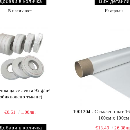
Виж детайли
В наличност
Изчерпан
пващa се лентa 95 g/m²
(обикновено тъкане)
1901204 - Стъклен плат 163
€0.51
1.00лв.
100см х 100см
€13.49
26.38лв