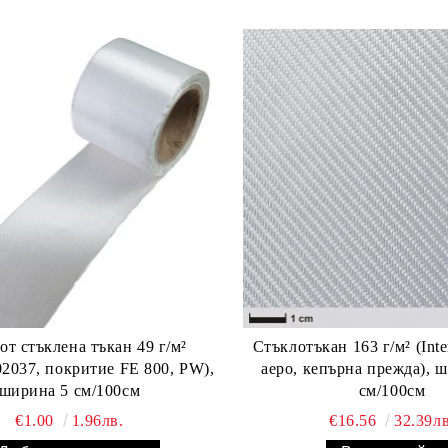
от стъклена тъкан 49 г/м²
Стъклотъкан 163 г/м² (Inte
 02037, покритие FE 800, PW),
аеро, кепърна прежда), 
ширина 5 см/100см
см/100см
€1.00
1.96лв.
€16.56
32.39лв