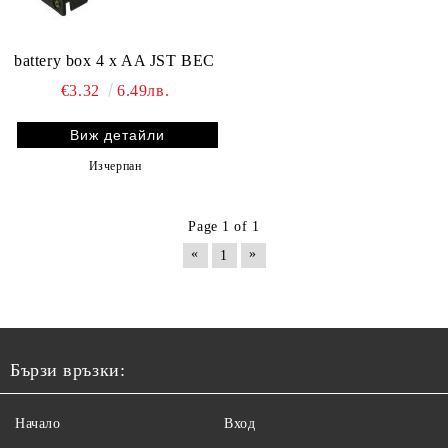
battery box 4 x AA JST BEC
€3.32
6.49лв.
Виж детайли
Изчерпан
Page 1 of 1
«
»
1
Бързи връзки:
Начало
Вход