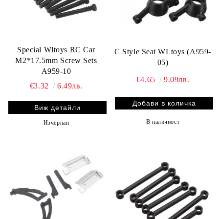
Special Wltoys RC Car
C Style Seat WLtoys (A959-
M2*17.5mm Screw Sets
05)
A959-10
€4.65
9.09лв.
€3.32
6.49лв.
Виж детайли
В наличност
Изчерпан