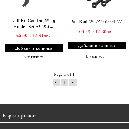
1/18 Rc Car Tail Wing
Pull Rod WL/A959-03 /7/
Holder Set A959-04
€6.29
12.30лв.
€6.60
12.91лв.
В наличност
В наличност
Page 1 of 1
«
»
1
Бързи връзки: