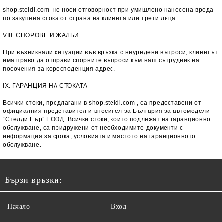
shop.steldi.com не носи отговорност при умишлено нанесена вреда
по закупена стока от страна на клиента или трети лица.
VIII. СПОРОВЕ И ЖАЛБИ
При възникнали ситуации във връзка с неуредени въпроси, клиентът
има право да отправи спорните въпроси към наш сътрудник на
посочения за коресподенция адрес.
IX. ГАРАНЦИЯ НА СТОКАТА
Всички стоки, предлагани в shop.steldi.com , са предоставени от
официалния представител и вносител за България за автомодели –
“Стелди Еър” ЕООД. Всички стоки, които подлежат на гаранционно
обслужване, са придружени от необходимите документи с
информация за срока, условията и мястото на гаранционното
обслужване.
Бързи връзки:
Начало
Вход