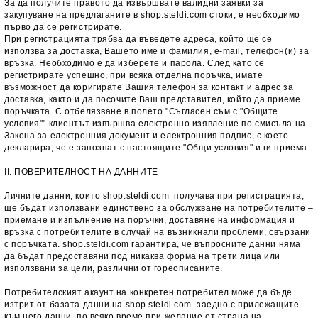
За да получите правото да извършвате валидни заявки за
закупуване на предлаганите в shop.steldi.com стоки, е необходимо
първо да се регистрирате.
При регистрацията трябва да въведете адреса, който ще се
използва за доставка, Вашето име и фамилия, e-mail, телефон(и) за
връзка. Необходимо е да изберете и парола. След като се
регистрирате успешно, при всяка отделна поръчка, имате
възможност да коригирате Вашия телефон за контакт и адрес за
доставка, както и да посочите Ваш представител, който да приеме
поръчката. С отбелязване в полето "Съгласен съм с "Общите
условия"" клиентът извършва електронно изявление по смисъла на
Закона за електронния документ и електронния подпис, с което
декларира, че е запознат с настоящите "Общи условия" и ги приема.
II. ПОВЕРИТЕЛНОСТ НА ДАННИТЕ
Личните данни, които shop.steldi.com получава при регистрацията,
ще бъдат използвани единствено за обслужване на потребителите –
приемане и изпълнение на поръчки, доставяне на информация и
връзка с потребителите в случай на възникнали проблеми, свързани
с поръчката. shop.steldi.com гарантира, че въпросните данни няма
да бъдат предоставяни под никаква форма на трети лица или
използвани за цели, различни от гореописаните.
Потребителският акаунт на конкретен потребител може да бъде
изтрит от базата данни на shop.steldi.com заедно с прилежащите
към него данни, по всяко време при желание от страна на