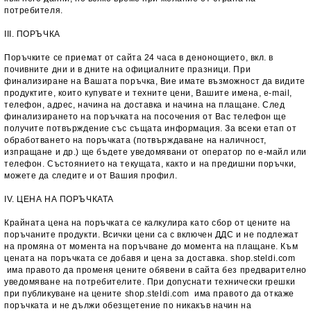
потребителя.
III. ПОРЪЧКА
Поръчките се приемат от сайта 24 часа в денонощието, вкл. в
почивните дни и в дните на официалните празници. При
финализиране на Вашата поръчка, Вие имате възможност да видите
продуктите, които купувате и техните цени, Вашите имена, e-mail,
телефон, адрес, начинa на доставка и начина на плащане. След
финализирането на поръчката на посочения от Вас телефон ще
получите потвърждение със същата информация. За всеки етап от
обработването на поръчката (потвърждаване на наличност,
изпращане и др.) ще бъдете уведомявани от оператор по е-майл или
телефон. Състоянието на текущата, както и на предишни поръчки,
можете да следите и от Вашия профил.
IV. ЦЕНА НА ПОРЪЧКАТА
Крайната цена на поръчката се калкулира като сбор от цените на
поръчаните продукти. Всички цени са с включен ДДС и не подлежат
на промяна от момента на поръчване до момента на плащане. Към
цената на поръчката се добавя и цена за доставка. shop.steldi.com
има правото да променя цените обявени в сайта без предварително
уведомяване на потребителите. При допуснати технически грешки
при публикуване на цените shop.steldi.com има правото да откаже
поръчката и не дължи обезщетение по никакъв начин на