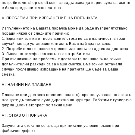
потребителя. shop.steldi.com се задължава да върне сумата, ако тя
е била предварително платена.
V. ПРОБЛЕМИ ПРИ ИЗПЪЛНЕНИЕ НА ПОРЪЧКАТА
Изпълнението на Вашата поръчка може да бъде възпрепятствано
поради някоя от следните причини:
1. Една или всички от поръчаните стоки не са в наличност; в този
случай ние ще установим контакт с Вас в най-кратък срок.
2. Потребителят е посочил грешен или непълен адрес за доставка.
3. Липса на телефон за контакт с потребителя.
При възникване на проблеми с доставката по наша вина всички
допълнителни разходи са за наша сметка. Във всички останали
случаи последващо изпращане на пратката ще бъде за Ваша
сметка.
VI. НАЧИНИ НА ПЛАЩАНЕ
Плащане при доставка (наложен платеж): при получаване на стоката
плащате дължимата сума директно на куриера. Работим с куриерска
фирма „Еконт експрес” по техни цени.
VII. ОТКАЗ ОТ ПОРЪЧКА
Закупената стока не се връща при никакви условия, освен при
фабричен дефект.