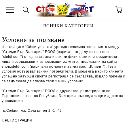
ВСИЧКИ КАТЕГОРИИ
Условия за ползване
Настоящите "Общи условия" уреждат взаимоотношенията между
"Стелди Еър България” ЕООД (наричан по-долу за краткост
“steldi.com”) от една страна и всички физически или юридически
лица, посещаващи и използващи услугите, предлагани на сайта
shop.steldi.com (наричани по-долу и за краткост „Клиент”). Тези
условия обвързват всички потребители. В момента в който клиента
успешно завърши своята регистраця се съгласява, изцяло приема и
се задължава да спазва тези "Общи условия".
"Стелди Еър България” ЕООД е дружество, регистрирано по
Търговския закон на Република България, със седалище и адрес на
управление:
гр.София, ж.к. Овча купел 2, бл.42
I. РЕГИСТРАЦИЯ