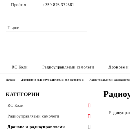
Профил
+359 876 372681
RC Коли
Радиоуправляеми самолети
Дронове и
Начало
Дронове и радиоуправляеми хеликоптери
Радиоуправляеми хеликоптери
Радиоу
КАТЕГОРИИ
RC Коли
Радиоуправ
RC коли с електродвигател, пистови,
Радиоуправляеми самолети
офроуд, катерачи
Радиоуправляеми самолети с
Дронове и радиоуправляеми