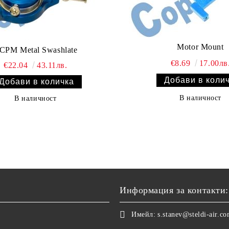
Motor Mount
CPM Metal Swashlate
€8.69
17.00лв
€22.04
43.11лв.
В наличност
В наличност
Информация за контакти:
Имейл:
s.stanev@steldi-air.c