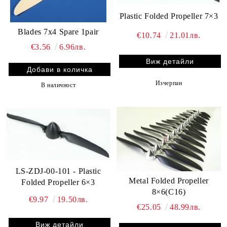
Plastic Folded Propeller 7×3
Blades 7x4 Spare 1pair
€10.74
21.01лв.
€3.56
6.96лв.
Виж детайли
Изчерпан
В наличност
LS-ZDJ-00-101 - Plastic
Metal Folded Propeller
Folded Propeller 6×3
8×6(C16)
€9.97
19.50лв.
€25.05
48.99лв.
Виж детайли