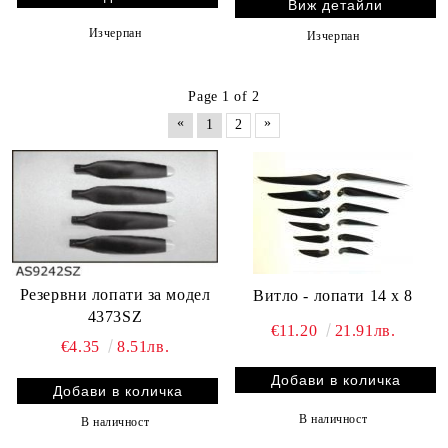
Виж детайли
Изчерпан
Изчерпан
Page 1 of 2
«
»
1
2
Резервни лопати за модел
Витло - лопати 14 x 8
4373SZ
€11.20
21.91лв.
€4.35
8.51лв.
В наличност
В наличност