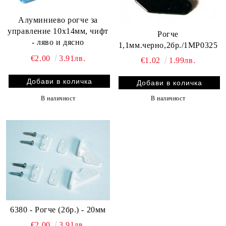
Алуминиево рогче за
управление 10x14мм, чифт
Рогче
- ляво и дясно
1,1мм.черно,2бр./1MP0325
€2.00
3.91лв.
€1.02
1.99лв.
В наличност
В наличност
6380 - Рогче (2бр.) - 20мм
€2.00
3.91лв.