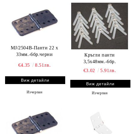
MJ/2504B-Панти 22 х
33мм.-6бр.черни
Кръгли панти
3,5х48мм.-6бр.
€4.35
8.51лв.
€3.02
5.91лв.
Виж детайли
Виж детайли
Изчерпан
Изчерпан