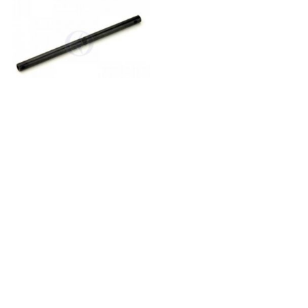
MAIN SHAFT
€5.42
10.60лв.
В наличност
Бързи връзки: