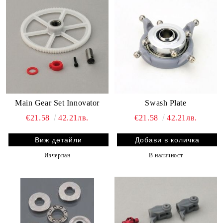
Main Gear Set Innovator
Swash Plate
€21.58
42.21лв.
€21.58
42.21лв.
Виж детайли
Изчерпан
В наличност