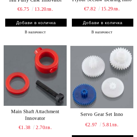
€7.82
15.29лв.
€6.75
13.20лв.
В наличност
В наличност
Main Shaft Attachment
Servo Gear Set Inno
Innovator
€2.97
5.81лв.
€1.38
2.70лв.