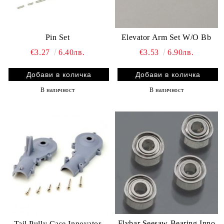
Pin Set
Elevator Arm Set W/O Bb
€3.27
6.40лв.
€3.53
6.90лв.
В наличност
В наличност
Flybar Seesaw Bearing Inno
Tail Pully Case Innovator