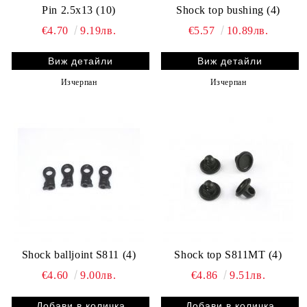
Pin 2.5x13 (10)
Shock top bushing (4)
€4.70
9.19лв.
€5.57
10.89лв.
Виж детайли
Виж детайли
Изчерпан
Изчерпан
Shock balljoint S811 (4)
Shock top S811MT (4)
€4.60
9.00лв.
€4.86
9.51лв.