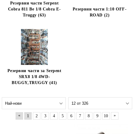
Резервни части Serpent
Cobra 811 Be 1/8 Cobra E-
Резервни части 1:10 OFF-
Truggy (63)
ROAD (2)
Резервни части за Serpent
SRX8 1/8 4WD-
BUGGY,TRUGGY (41)
«
»
1
2
3
4
5
6
7
8
9
10