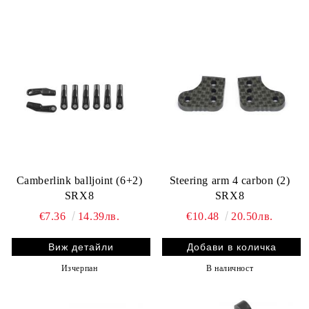
Camberlink balljoint (6+2)
Steering arm 4 carbon (2)
SRX8
SRX8
€7.36
14.39лв.
€10.48
20.50лв.
Виж детайли
Изчерпан
В наличност