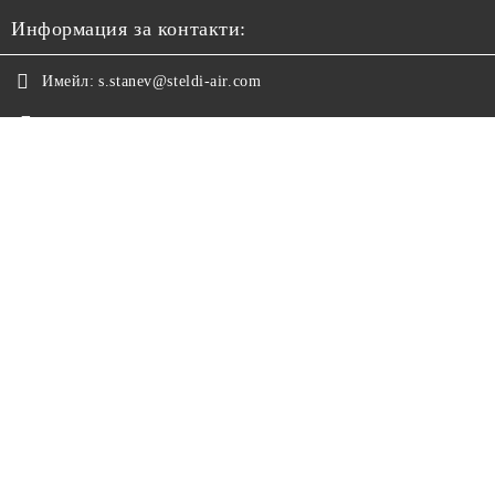
Информация за контакти:
Имейл:
s.stanev@steldi-air.com
Телефон:
+359 876 372681
Телефон:
+359 2 9574965
Ние работим с
GDPR