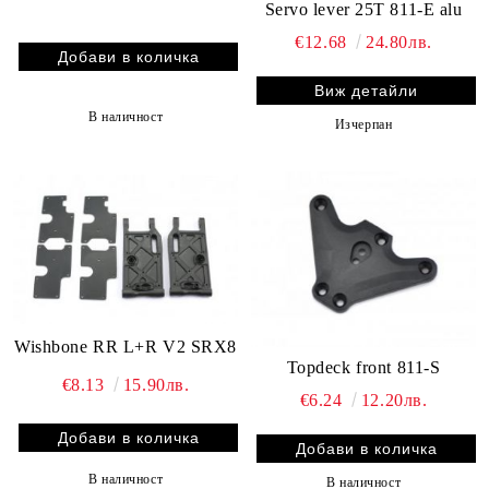
Servo lever 25T 811-E alu
€12.68
24.80лв.
Виж детайли
В наличност
Изчерпан
Wishbone RR L+R V2 SRX8
Topdeck front 811-S
€8.13
15.90лв.
€6.24
12.20лв.
В наличност
В наличност