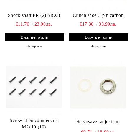
Shock shaft FR (2) SRX8
Clutch shoe 3-pin carbon
€11.76
23.00лв.
€17.38
33.99лв.
Виж детайли
Виж детайли
Изчерпан
Изчерпан
Screw allen countersink
Servosaver adjust nut
M2x10 (10)
€9.71
18.99лв.