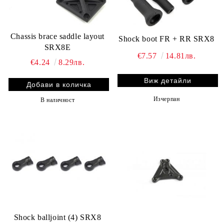
Chassis brace saddle layout
Shock boot FR + RR SRX8
SRX8E
€7.57
14.81лв.
€4.24
8.29лв.
Виж детайли
Изчерпан
В наличност
Shock balljoint (4) SRX8