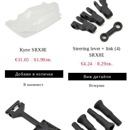
Steering lever + link (4)
Купе SRX8E
SRX8E
€31.65
61.90лв.
€4.24
8.29лв.
Виж детайли
В наличност
Изчерпан