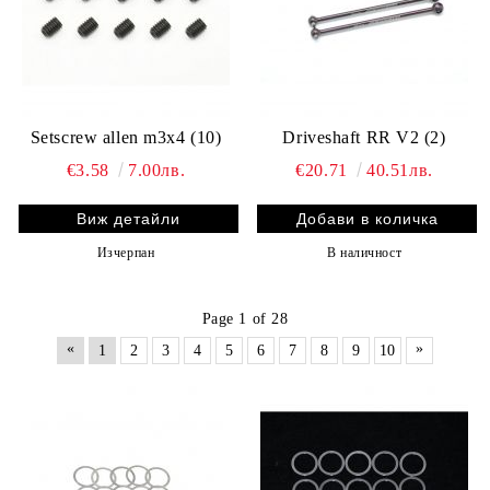
Setscrew allen m3x4 (10)
Driveshaft RR V2 (2)
€3.58
7.00лв.
€20.71
40.51лв.
Виж детайли
Изчерпан
В наличност
Page 1 of 28
«
»
1
2
3
4
5
6
7
8
9
10