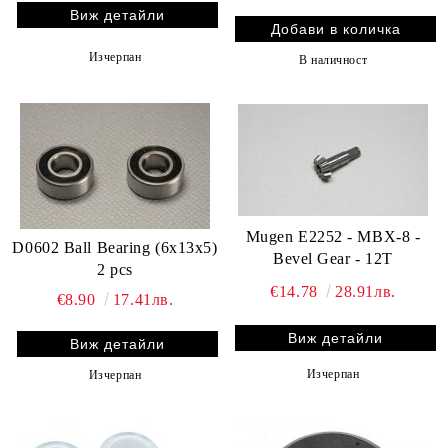
Виж детайли
Изчерпан
В наличност
Mugen E2252 - MBX-8 -
D0602 Ball Bearing (6x13x5)
Bevel Gear - 12T
2 pcs
€14.78
28.91лв.
€8.90
17.41лв.
Виж детайли
Виж детайли
Изчерпан
Изчерпан