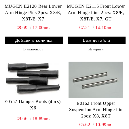
MUGEN E2120 Rear Lower
MUGEN E2115 Front Lower
Arm Hinge Pins 2pcs: X8/E,
Arm Hinge Pins 2pcs: X8/E,
X8T/E, X7
X8T/E, X7, GT
€8.69
17.00лв.
€7.21
14.10лв.
Виж детайли
В наличност
Изчерпан
E0557 Damper Boots (4pcs):
E0162 Front Upper
X6
Suspension Arm Hinge Pin
2pcs: X8, X8T
€9.66
18.89лв.
€5.62
10.99лв.