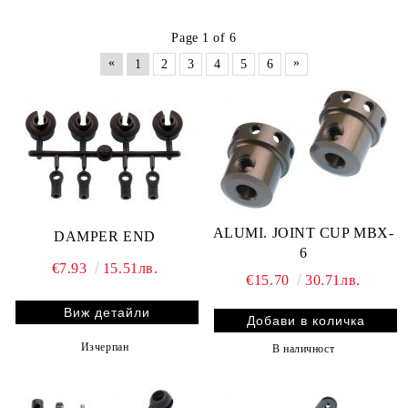
Page 1 of 6
«
»
1
2
3
4
5
6
ALUMI. JOINT CUP MBX-
DAMPER END
6
€7.93
15.51лв.
€15.70
30.71лв.
Виж детайли
Изчерпан
В наличност