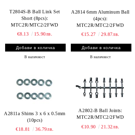
T2804S-B Ball Link Set
A2814 6mm Aluminum Ball
Short (8pcs):
(4pcs):
MTC2R/MTC2/2FWD
MTC2R/MTC2/2FWD
€8.13
15.90лв.
€15.27
29.87лв.
В наличност
В наличност
A2802-B Ball Joints:
A2811a Shims 3 x 6 x 0.5mm
MTC2R/MTC2/2FWD
(10pcs)
€10.90
21.32лв.
€18.81
36.79лв.