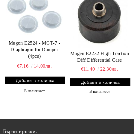
Mugen E2524 - MGT-7 -
Diaphragm for Damper
Mugen E2232 High Traction
(4pcs)
Diff Differential Case
€7.16
14.00лв.
€11.40
22.30лв.
В наличност
В наличност
Бързи връзки: