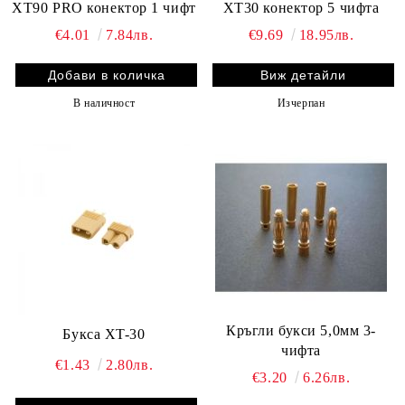
XT90 PRO конектор 1 чифт
XT30 конектор 5 чифта
€4.01
7.84лв.
€9.69
18.95лв.
Виж детайли
В наличност
Изчерпан
Кръгли букси 5,0мм 3-
Букса XT-30
чифта
€1.43
2.80лв.
€3.20
6.26лв.