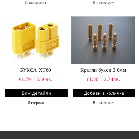
В наличност
В наличност
БУКСА XT60
Кръгли букси 3,0мм
€1.79
3.50лв.
€1.40
2.74лв.
Виж детайли
Изчерпан
В наличност