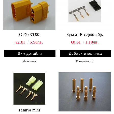
GPX/XT90
Букса JR серво 2бр.
€2.81
5.50лв.
€0.61
1.19лв.
Виж детайли
Изчерпан
В наличност
Tamiya mini