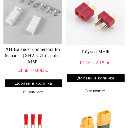
XH Balancer connectors for
T-букси М+Ж
6s packs (XH2.5-7P) - pair -
MSP
€1.10
2.15лв.
€0.50
0.98лв.
В наличност
В наличност