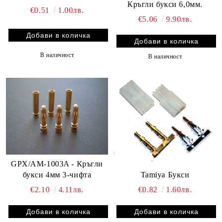
Кръгли букси 6,0мм.
€0.51
1.00лв.
€5.06
9.90лв.
В наличност
В наличност
GPX/AM-1003A - Кръгли
букси 4мм 3-чифта
Tamiya Букси
€2.10
4.11лв.
€0.82
1.60лв.