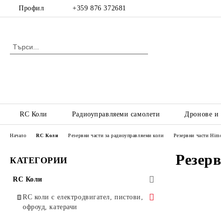
Профил
+359 876 372681
RC Коли
Радиоуправляеми самолети
Дронове и
Начало
RC Коли
Резервни части за радиоуправляеми коли
Резервни части Him
Резер
КАТЕГОРИИ
RC Коли
RC коли с електродвигател, пистови,
офроуд, катерачи