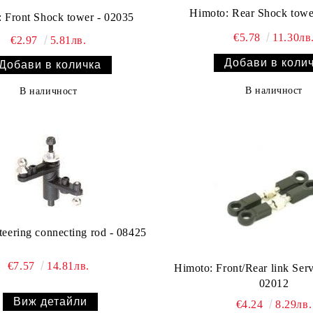
Himoto: Rear Shock towe
 Front Shock tower - 02035
€5.78
11.30лв
€2.97
5.81лв.
В наличност
В наличност
teering connecting rod - 08425
€7.57
14.81лв.
Himoto: Front/Rear link Serv
02012
Виж детайли
€4.24
8.29лв.