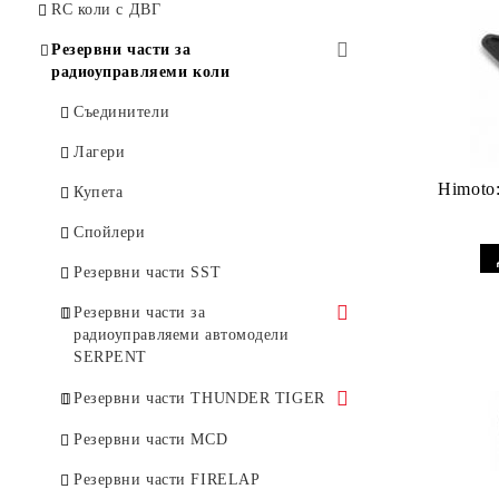
Катерачи и аксесоари
RC коли с ДВГ
Резервни части за
радиоуправляеми коли
Съединители
Лагери
Himoto:
Купета
Спойлери
Резервни части SST
Резервни части за
радиоуправляеми автомодели
SERPENT
Резервни Части 1:10 Onroad
Резервни части THUNDER TIGER
Nitro 720 ,733 ,747
Резервни части за 1:10
Резервни части MCD
Резервни Части 1:8 Onroad
Sparrowhawk
Резервни части FIRELAP
Nitro Serpent 966