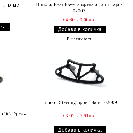
Himoto: Rear lower suspension arm - 2pcs
r - 02042
02007
.
€4.60
9.00лв.
В наличност
Himoto: Steering upper plate - 02009
o link 2pcs -
€3.02
5.91лв.