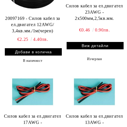
Силов кабел за ел.двигател
23AWG -
2x500мм,2,5кв.мм.
20097169 - Силов кабел за
ел.двигател 12AWG/
€0.46
0.90лв.
3,4кв.мм./1м(черен)
€2.25
4.40лв.
Виж детайли
Изчерпан
В наличност
Силов кабел за ел.двигател
Силов кабел за ел.двигател
17AWG -
13AWG -