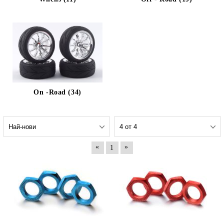
On -Road (34)
«
»
1