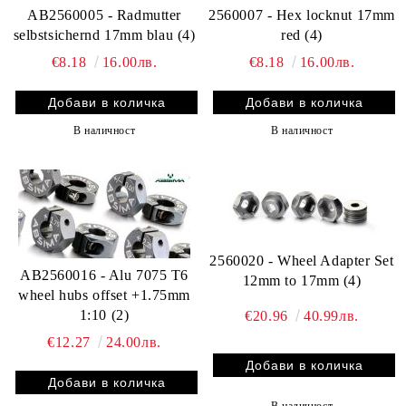
AB2560005 - Radmutter
2560007 - Hex locknut 17mm
selbstsichernd 17mm blau (4)
red (4)
€8.18
16.00лв.
€8.18
16.00лв.
В наличност
В наличност
2560020 - Wheel Adapter Set
AB2560016 - Alu 7075 T6
12mm to 17mm (4)
wheel hubs offset +1.75mm
1:10 (2)
€20.96
40.99лв.
€12.27
24.00лв.