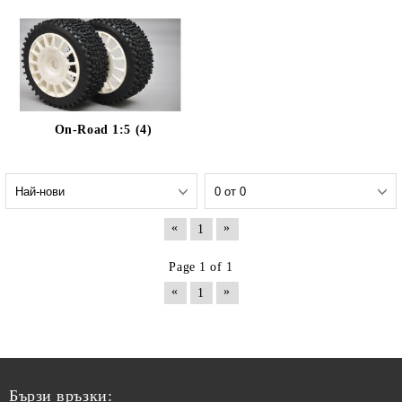
On-Road 1:5 (4)
«
»
1
Page 1 of 1
«
»
1
Бързи връзки: