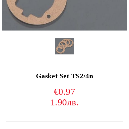
Gasket Set TS2/4n
€0.97
1.90лв.