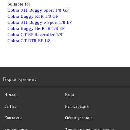
Suitable for:
Cobra 811 Buggy Sport 1/8 GP
Cobra Buggy RTR 1/8 GP
Cobra 811 Buggy-e Sport 1/8 EP
Cobra Buggy Be-RTR 1/8 EP
Cobra GT EP Raceroller 1/8
Cobra GT RTR EP 1/8
Бързи връзки:
Начало
Вход
За Нас
Регистрация
Контакти
Общи условия
Рекламации
Защита на личните данни