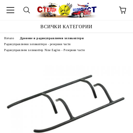
ВСИЧКИ КАТЕГОРИИ
Начало
Дронове и радиоуправляеми хеликоптери
Радиоуправляеми хеликоптери - резервни части
Радиоуправляем хеликоптер Nine Eagles - Резервни части