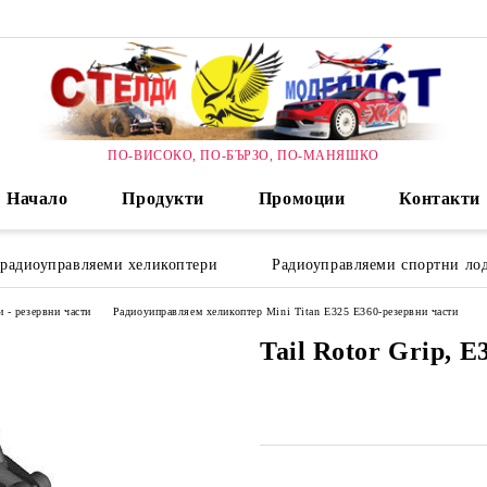
ПО-ВИСОКО, ПО-БЪРЗО, ПО-МАНЯШКО
Начало
Продукти
Промоции
Контакти
 радиоуправляеми хеликоптери
Радиоуправляеми спортни лод
 - резервни части
Радиоуиправляем хеликоптер Mini Titan E325 E360-резервни части
Tail Rotor Grip, E