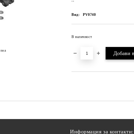
..
Вид:
PV0740
В наличност
ятел
Информация за контакти: