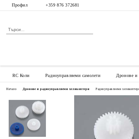
Профил
+359 876 372681
RC Коли
Радиоуправляеми самолети
Дронове и
Начало
Дронове и радиоуправляеми хеликоптери
Радиоуправляеми хеликоптери