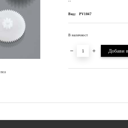
..
Вид:
PV1047
В наличност
ятел