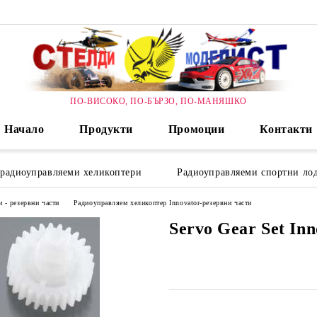
ПО-ВИСОКО, ПО-БЪРЗО, ПО-МАНЯШКО
Начало
Продукти
Промоции
Контакти
 радиоуправляеми хеликоптери
Радиоуправляеми спортни лод
 - резервни части
Радиоуправляем хеликоптер Innovator-резервни части
Servo Gear Set Inn