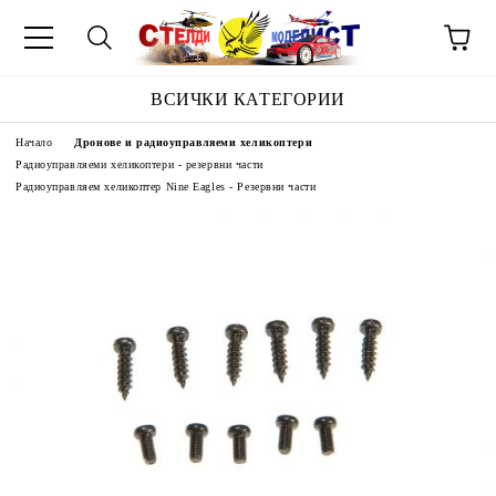
ВСИЧКИ КАТЕГОРИИ
Начало
Дронове и радиоуправляеми хеликоптери
Радиоуправляеми хеликоптери - резервни части
Радиоуправляем хеликоптер Nine Eagles - Резервни части