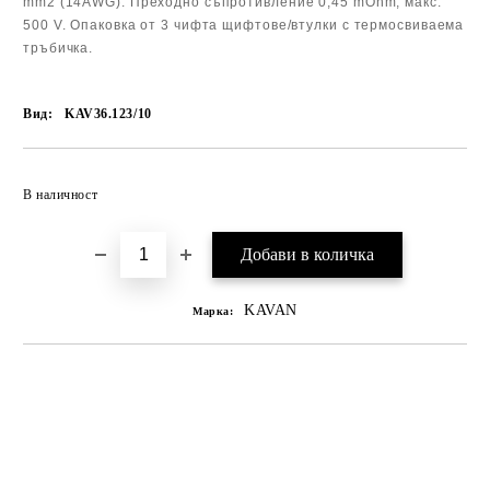
mm2 (14AWG). Преходно съпротивление 0,45 mOhm, макс.
500 V. Опаковка от 3 чифта щифтове/втулки с термосвиваема
тръбичка.
Вид:
KAV36.123/10
В наличност
KAVAN
Марка: