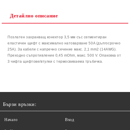
Детайлно описание
Позлатен захранващ конектор 3,5 мм със сегментиран
еластичен щифт с максимално натоварване 50A (дългосрочно
25A). За кабели с напречно сечение макс. 2,1 mm2 (14AWG).
Преходно съпротивление 0,45 mOhm, макс. 500 V. Опаковка от
3 чифта щифтове/втулки с термосвиваема тръбичка.
Бързи връзки:
Начало
Вход