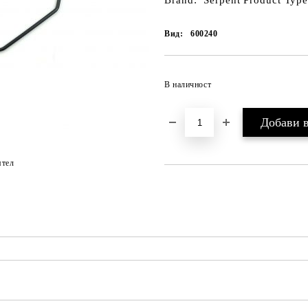
Brand: Serpent Product Type
Вид:
600240
В наличност
ятел