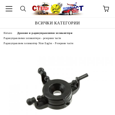
ВСИЧКИ КАТЕГОРИИ
Начало
Дронове и радиоуправляеми хеликоптери
Радиоуправляеми хеликоптери - резервни части
Радиоуправляем хеликоптер Nine Eagles - Резервни части