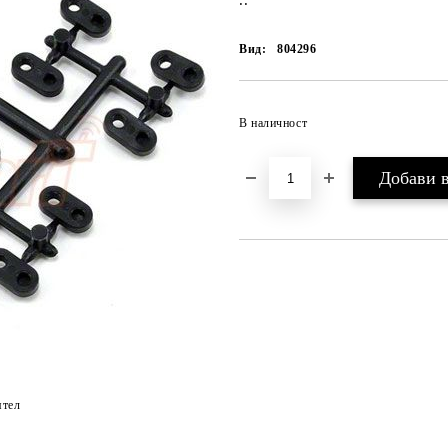
..
Вид:
804296
В наличност
ятел