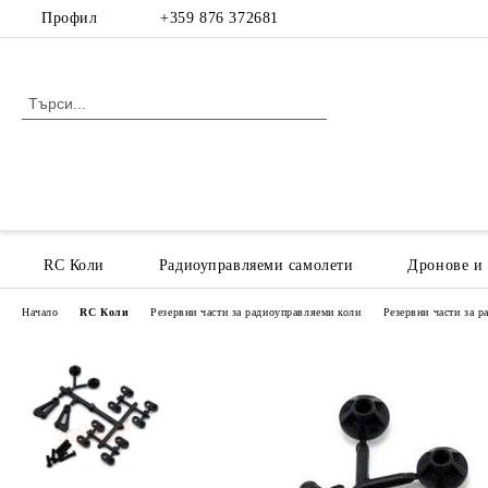
Профил
+359 876 372681
RC Коли
Радиоуправляеми самолети
Дронове и
Начало
RC Коли
Резервни части за радиоуправляеми коли
Резервни части за 