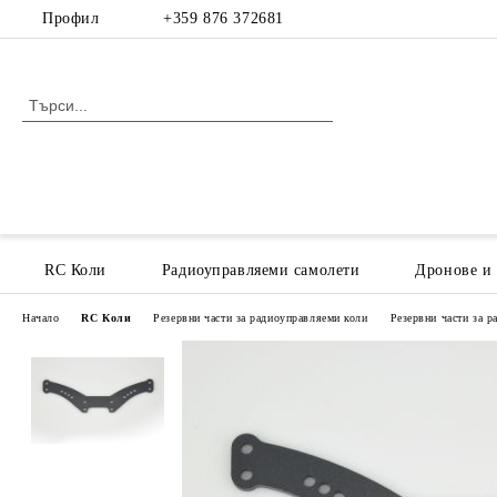
Профил
+359 876 372681
RC Коли
Радиоуправляеми самолети
Дронове и
Начало
RC Коли
Резервни части за радиоуправляеми коли
Резервни части за 