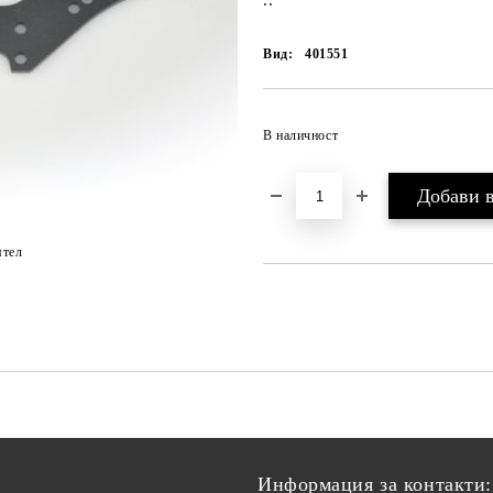
..
Вид:
401551
В наличност
ятел
Информация за контакти: