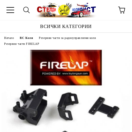
ВСИЧКИ КАТЕГОРИИ
Начало
RC Коли
Резервни части за радиоуправляеми коли
Резервни части FIRELAP