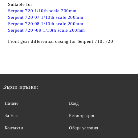
Suitable for:
Serpent 720 1/10th scale 200mm
Serpent 720 07 1/10th scale 200mm
Serpent 720 08 1/10th scale 200mm
Serpent 720 -09 1/10th scale 200mm
Front gear differential casing for Serpent 710, 720.
Бързи връзки:
Начало
Вход
За Нас
Регистрация
Контакти
Общи условия