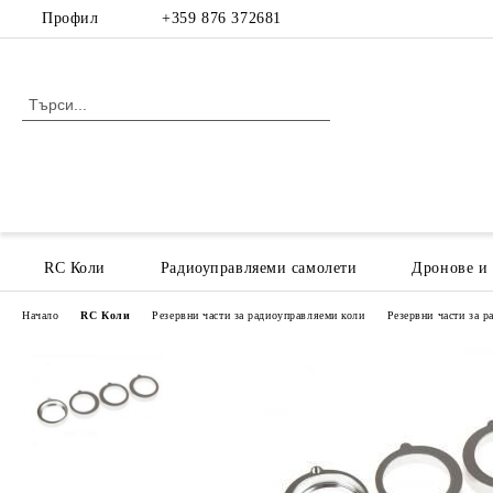
Профил
+359 876 372681
RC Коли
Радиоуправляеми самолети
Дронове и
Начало
RC Коли
Резервни части за радиоуправляеми коли
Резервни части за 