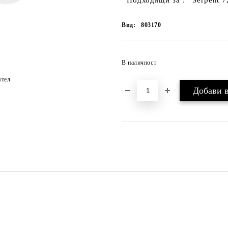
Подходящи за : Serpent 720
Вид:
803170
В наличност
ятел