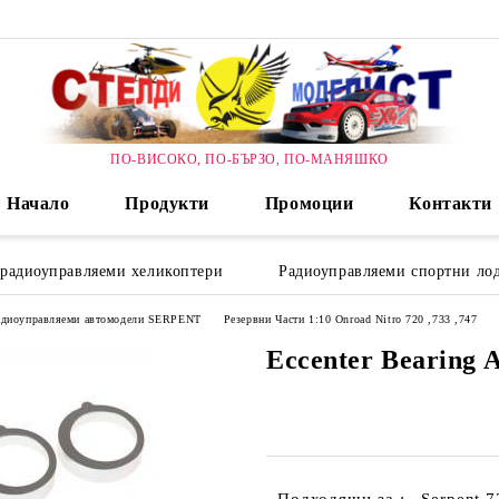
ПО-ВИСОКО, ПО-БЪРЗО, ПО-МАНЯШКО
Начало
Продукти
Промоции
Контакти
 радиоуправляеми хеликоптери
Радиоуправляеми спортни лод
радиоуправляеми автомодели SERPENT
Резервни Части 1:10 Onroad Nitro 720 ,733 ,747
Eccenter Bearing A