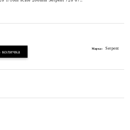
 1/10th scale 200mm Serpent 720 07..
Serpent
Марка: