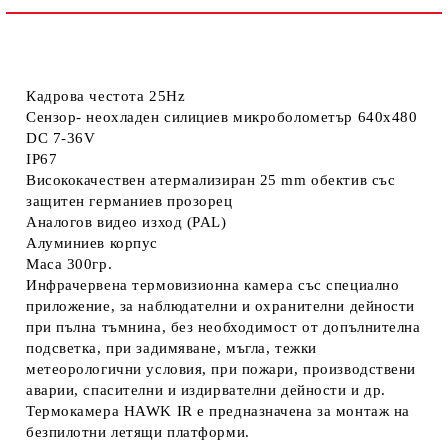
Кадрова честота 25Hz
Сензор- неохладен силициев микроболометър 640x480
DC 7-36V
IP67
Висококачествен атермализиран 25 mm обектив със
защитен германиев прозорец
Аналогов видео изход (PAL)
Алуминиев корпус
Маса 300гр.
Инфрачервена термовизионна камера със специално
приложение, за наблюдателни и охранителни дейности
при пълна тъмнина, без необходимост от допълнителна
подсветка, при задимяване, мъгла, тежки
метеорологични условия, при пожари, производствени
аварии, спасителни и издирвателни дейности и др.
Термокамера HAWK IR е предназначена за монтаж на
безпилотни летящи платформи.