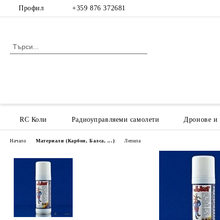
Профил
+359 876 372681
RC Коли
Радиоуправляеми самолети
Дронове и
Начало
Материали (Карбон, Балса, ...)
Лепила