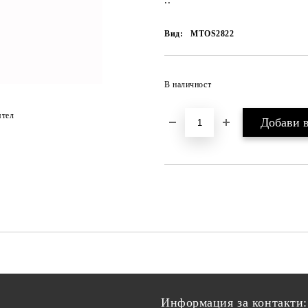
..
Вид:
MTOS2822
В наличност
ятел
Информация за контакти: