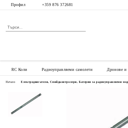
Профил
+359 876 372681
RC Коли
Радиоуправляеми самолети
Дронове и
Начало
Електродвигатели, Спийдконтролери, Батерии за радиоуправляеми мо