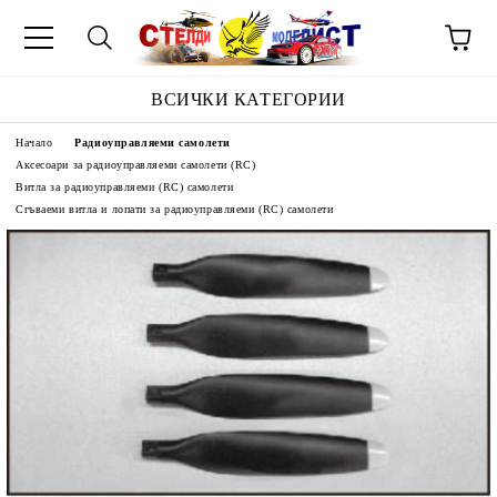
ВСИЧКИ КАТЕГОРИИ
Начало
Радиоуправляеми самолети
Аксесоари за радиоуправляеми самолети (RC)
Витла за радиоуправляеми (RC) самолети
Сгъваеми витла и лопати за радиоуправляеми (RC) самолети