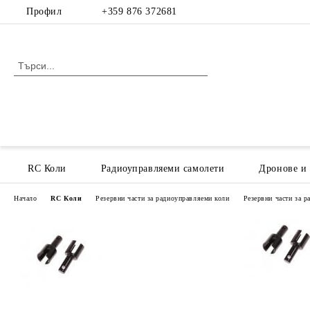
Профил
+359 876 372681
RC Коли
Радиоуправляеми самолети
Дронове и
Начало
RC Коли
Резервни части за радиоуправляеми коли
Резервни части за 