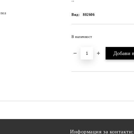
..
ятел
Вид:
802606
В наличност
Информация за контакти: