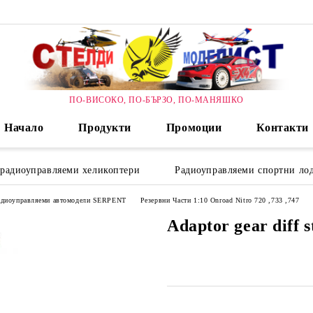
ПО-ВИСОКО, ПО-БЪРЗО, ПО-МАНЯШКО
Начало
Продукти
Промоции
Контакти
 радиоуправляеми хеликоптери
Радиоуправляеми спортни лод
радиоуправляеми автомодели SERPENT
Резервни Части 1:10 Onroad Nitro 720 ,733 ,747
Adaptor gear diff st