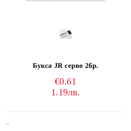
Букса JR серво 2бр.
€0.61
1.19лв.
..