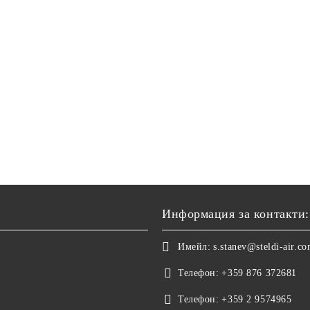
Информация за контакти:
Имейл:
s.stanev@steldi-air.c
Телефон:
+359 876 372681
Телефон:
+359 2 9574965