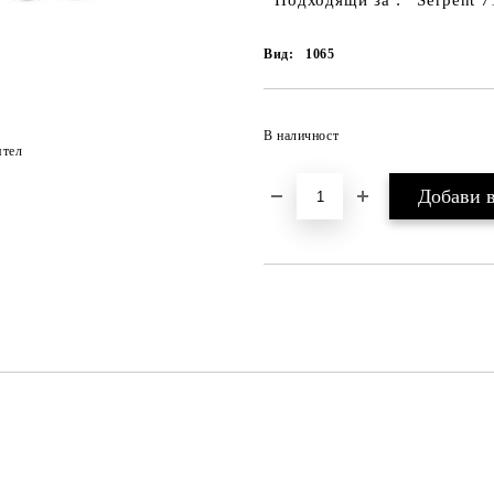
Подходящи за : Serpent 710
Вид:
1065
В наличност
ятел