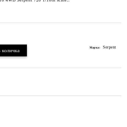
 4WD Serpent 720 1/10th scale..
Serpent
Марка: