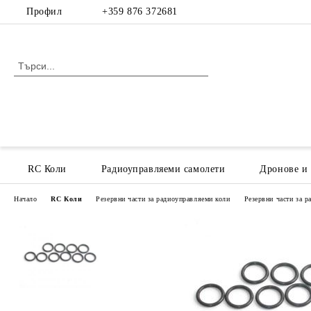
Профил
+359 876 372681
RC Коли
Радиоуправляеми самолети
Дронове и
Начало
RC Коли
Резервни части за радиоуправляеми коли
Резервни части за 