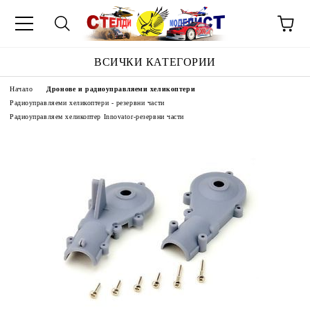
ВСИЧКИ КАТЕГОРИИ
Начало
Дронове и радиоуправляеми хеликоптери
Радиоуправляеми хеликоптери - резервни части
Радиоуправляем хеликоптер Innovator-резервни части