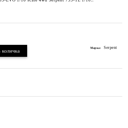
-EVO 1/10 scale 4wd Serpent 733-TE 1/10..
Serpent
Марка: