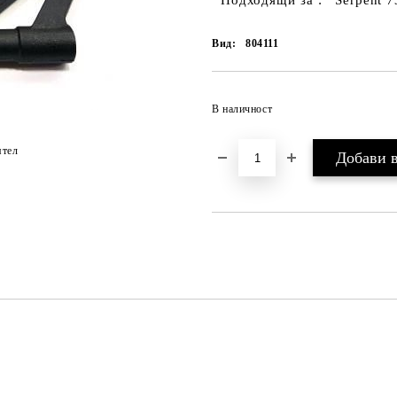
Подходящи за : Serpent 733
Вид:
804111
В наличност
ятел