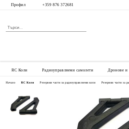
Профил
+359 876 372681
RC Коли
Радиоуправляеми самолети
Дронове и
Начало
RC Коли
Резервни части за радиоуправляеми коли
Резервни части за 