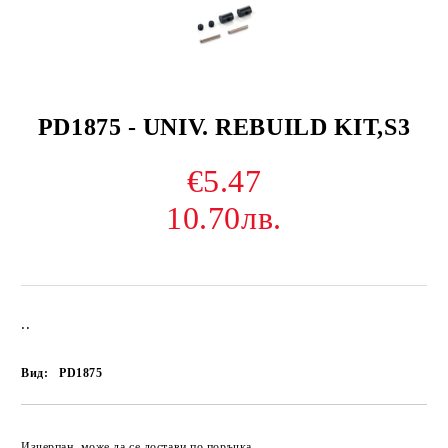
PD1875 - UNIV. REBUILD KIT,S3
€5.47
10.70лв.
..
Вид:
PD1875
Изчерпан, може да се достави по поръчка