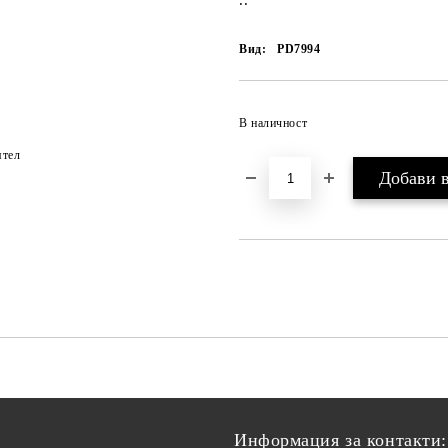
..
Вид:
PD7994
В наличност
ятел
Информация за контакти: