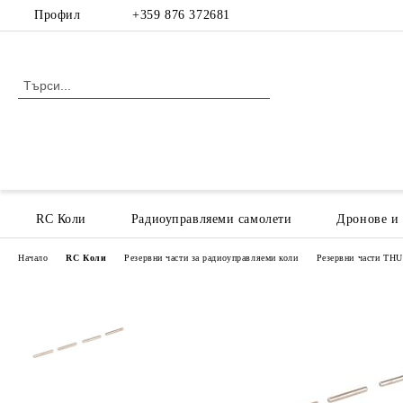
Профил
+359 876 372681
RC Коли
Радиоуправляеми самолети
Дронове и
Начало
RC Коли
Резервни части за радиоуправляеми коли
Резервни части T