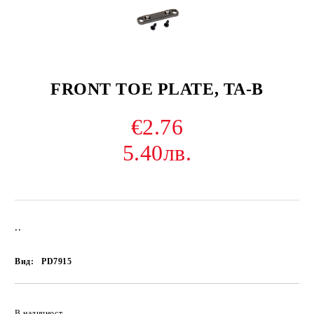
FRONT TOE PLATE, TA-B
€2.76
5.40лв.
..
Вид:
PD7915
В наличност