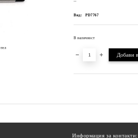
..
Вид:
PD7767
В наличност
ятел
Информация за контакти: