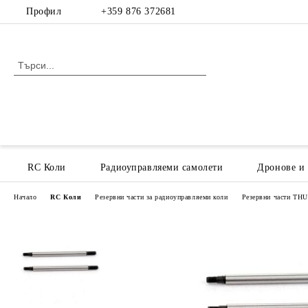
Профил
+359 876 372681
RC Коли
Радиоуправляеми самолети
Дронове и
Начало
RC Коли
Резервни части за радиоуправляеми коли
Резервни части T