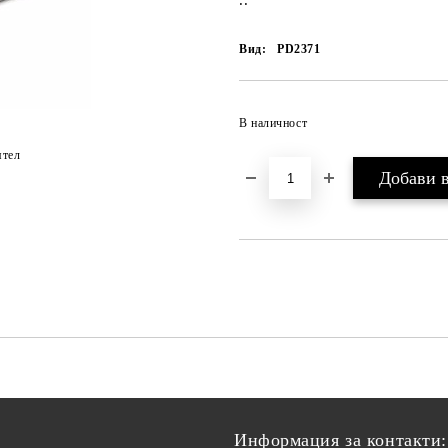
..
Вид:
PD2371
В наличност
ятел
Информация за контакти: