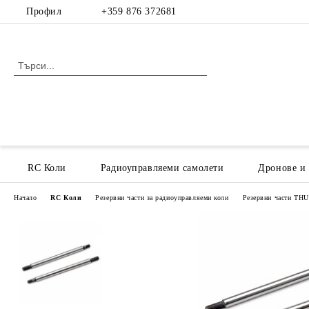
Профил
+359 876 372681
RC Коли
Радиоуправляеми самолети
Дронове и
Начало
RC Коли
Резервни части за радиоуправляеми коли
Резервни части T