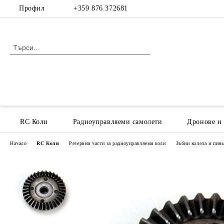
Профил
+359 876 372681
RC Коли
Радиоуправляеми самолети
Дронове и
Начало
RC Коли
Резервни части за радиоуправляеми коли
Зъбни колела и пин