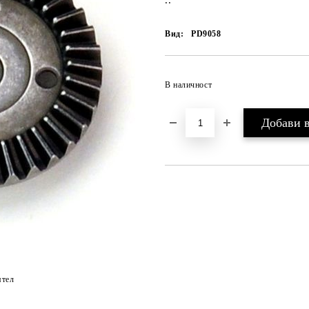
..
Вид:
PD9058
В наличност
ятел