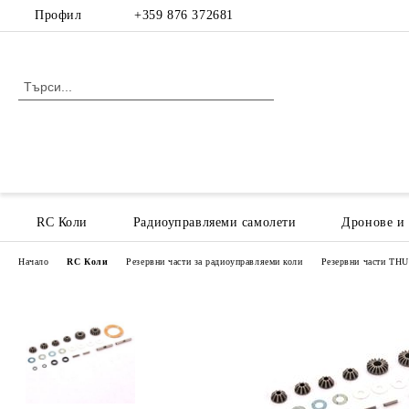
Профил
+359 876 372681
RC Коли
Радиоуправляеми самолети
Дронове и
Начало
RC Коли
Резервни части за радиоуправляеми коли
Резервни части T