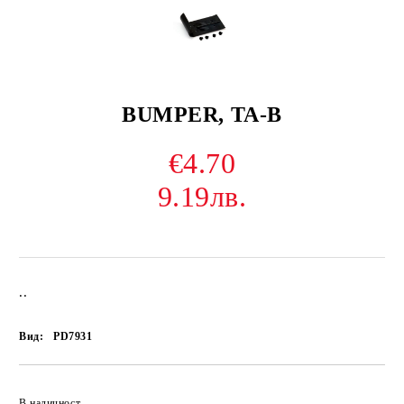
BUMPER, TA-B
€4.70
9.19лв.
..
Вид:
PD7931
В наличност