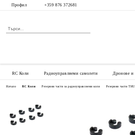
Профил
+359 876 372681
RC Коли
Радиоуправляеми самолети
Дронове и
Начало
RC Коли
Резервни части за радиоуправляеми коли
Резервни части T