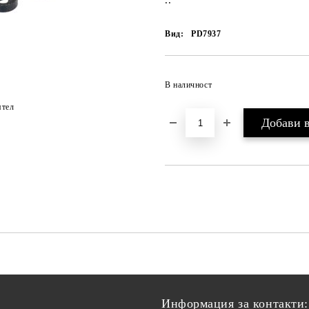
..
Вид:
PD7937
В наличност
ятел
Информация за контакти: