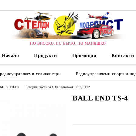
ПО-ВИСОКО, ПО-БЪРЗО, ПО-МАНЯШКО
Начало
Продукти
Промоции
Контакти
 радиоуправляеми хеликоптери
Радиоуправляеми спортни лод
HUNDER TIGER
Резервни части за 1:10 Tomahawk, TS4,ST12
BALL END TS-4