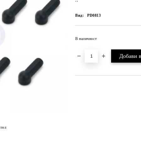
..
Вид:
PD0813
В наличност
ятел