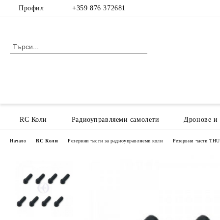
Профил
+359 876 372681
RC Коли
Радиоуправляеми самолети
Дронове и
Начало
RC Коли
Резервни части за радиоуправляеми коли
Резервни части T